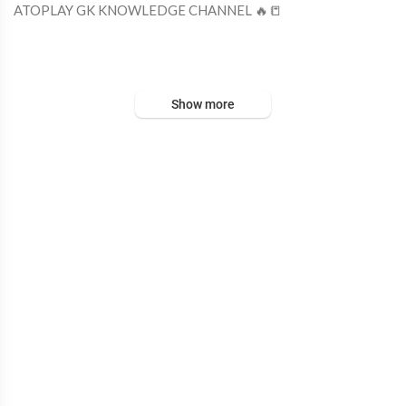
⁣ATOPLAY GK KNOWLEDGE CHANNEL 🔥📒
description keyword:👍
Show more
gk
gkquiz
gkinhindi
gkquestion
gkfacts
gktoday