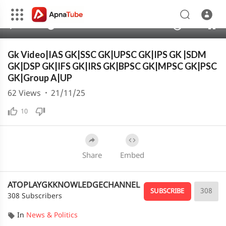
1080p
720p
00:00
07:20
1.00x
4K
10
480p
360p
Gk Video|IAS GK|SSC GK|UPSC GK|IPS GK |SDM
240p
GK|DSP GK|IFS GK|IRS GK|BPSC GK|MPSC GK|PSC
GK|Group A|UP
auto
62
Views
·
21/11/25
10
Share
Embed
ATOPLAYGKKNOWLEDGECHANNEL
308
SUBSCRIBE
308 Subscribers
In
News & Politics