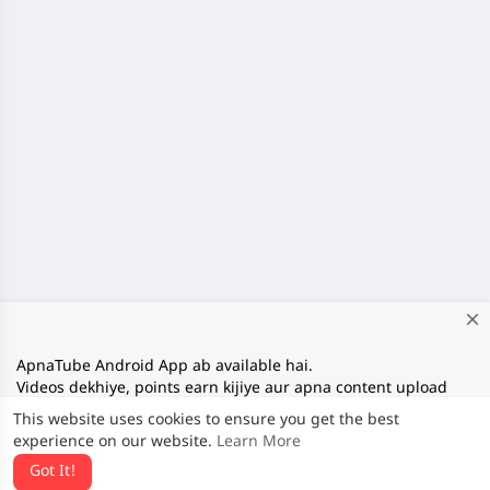
close
ApnaTube Android App ab available hai.
Videos dekhiye, points earn kijiye aur apna content upload
kijiye. Download App:
This website uses cookies to ensure you get the best
https://play.google.com/store/apps/details?
experience on our website.
Learn More
id=com.apnatube.in
Got It!