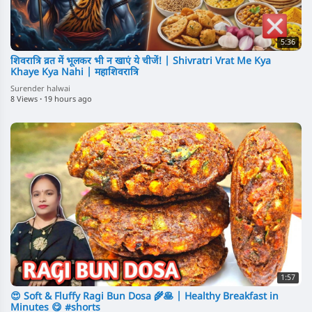
5:36
शिवरात्रि व्रत में भूलकर भी न खाएं ये चीजें! | Shivratri Vrat Me Kya
Khaye Kya Nahi | महाशिवरात्रि
Surender halwai
8 Views
·
19 hours ago
1:57
😍 Soft & Fluffy Ragi Bun Dosa 🌾🥞 | Healthy Breakfast in
Minutes 😋 #shorts