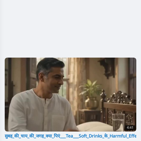
4:41
सुबह_की_चाय_की_जगह_क्या_पिएं___Tea___Soft_Drinks_के_Harmful_Effect