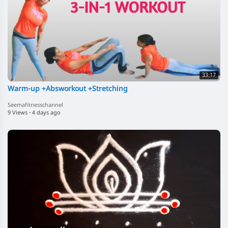
33:17
Warm-up +Absworkout +Stretching
Seemafitnesschannel
9 Views
·
4 days ago