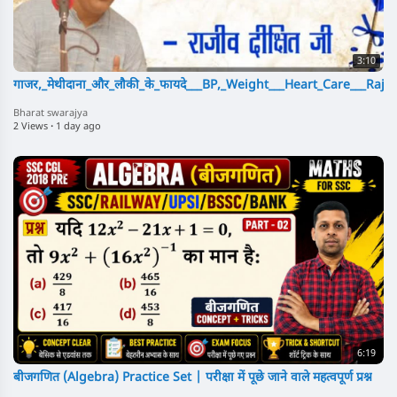
3:10
गाजर,_मेथीदाना_और_लौकी_के_फायदे___BP,_Weight___Heart_Care___Rajiv
Bharat swarajya
2 Views
·
1 day ago
6:19
बीजगणित (Algebra) Practice Set | परीक्षा में पूछे जाने वाले महत्वपूर्ण प्रश्न