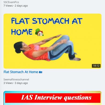
SSCExamPro
7 Views
·
2 days ago
18:12
Flat Stomach At Home 🏡
Seemafitnesschannel
3 Views
·
3 days ago