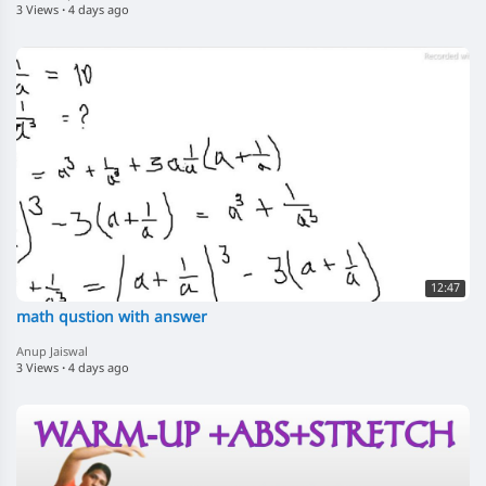
3 Views
·
4 days ago
12:47
math qustion with answer
Anup Jaiswal
3 Views
·
4 days ago