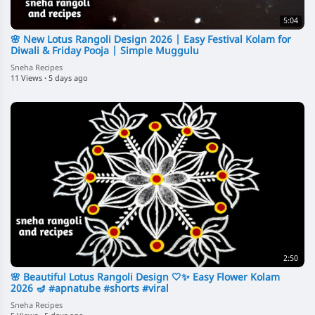
5:04
🌸 New Lotus Rangoli Design 2026 | Easy Festival Kolam for
Diwali & Friday Pooja | Simple Muggulu
Sneha Recipes
11 Views
·
5 days ago
2:50
🌸 Beautiful Lotus Rangoli Design 🤍✨ Easy Flower Kolam
2026 🪔 #apnatube #shorts #viral
Sneha Recipes