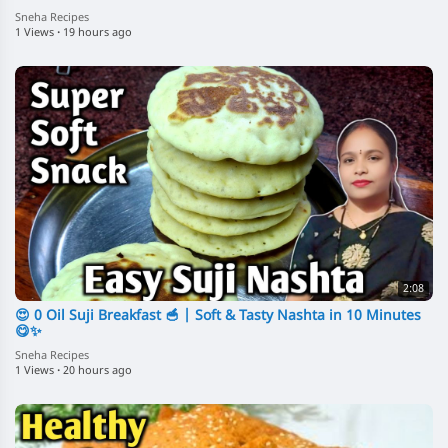
Sneha Recipes
1 Views
·
19 hours ago
2:08
😍 0 Oil Suji Breakfast 🥣 | Soft & Tasty Nashta in 10 Minutes
😋✨
Sneha Recipes
1 Views
·
20 hours ago