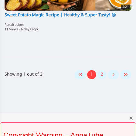
4:21
Sweet Potato Magic Recipe | Healthy & Super Tasty! 😋
Ruralrecipes
11 Views
·
6 days ago
Showing 1 out of 2
1
2
close
Copyright Warning – ApnaTube