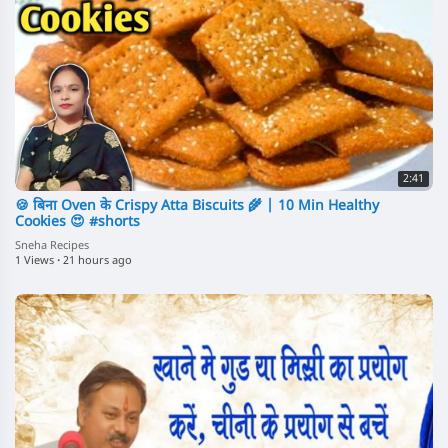
2:41
🍪 बिना Oven के Crispy Atta Biscuits 🌾 | 10 Min Healthy
Cookies 😍 #shorts
Sneha Recipes
1 Views
·
21 hours ago