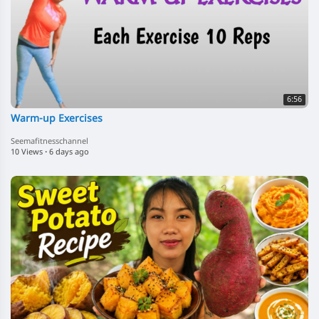
6:56
Warm-up Exercises
Seemafitnesschannel
10 Views
·
6 days ago