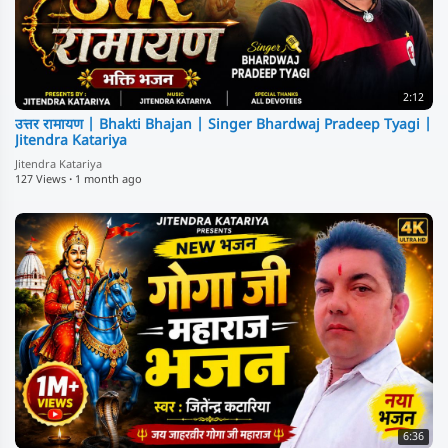
2:12
उत्तर रामायण | Bhakti Bhajan | Singer Bhardwaj Pradeep Tyagi |
Jitendra Katariya
Jitendra Katariya
127 Views
·
1 month ago
6:36