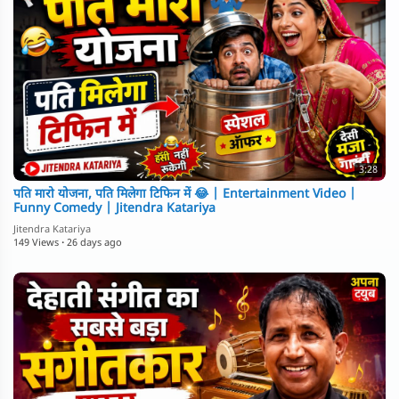
3:28
पति मारो योजना, पति मिलेगा टिफिन में 😂 | Entertainment Video |
Funny Comedy | Jitendra Katariya
Jitendra Katariya
149 Views
·
26 days ago