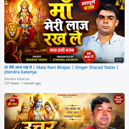
4:10
मां मेरी लाज रख ले | Mata Rani Bhajan | Singer Sharad Yadav |
Jitendra Katariya
Jitendra Katariya
127 Views
·
1 month ago