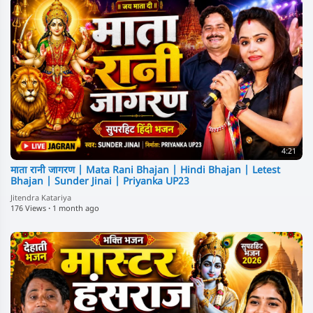
4:21
माता रानी जागरण | Mata Rani Bhajan | Hindi Bhajan | Letest
Bhajan | Sunder Jinai | Priyanka UP23
Jitendra Katariya
176 Views
·
1 month ago