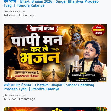
राम भजन | Bhakti Bhajan 2026 | Singer Bhardwaj Pradeep
Tyagi | Jitendra Katariya
Jitendra Katariya
141 Views
·
1 month ago
2:41
पापी मन कर ले भजन | Chetavni Bhajan | Singer Bhardwaj
Pradeep Tyagi | Jitendra Katariya
Jitendra Katariya
125 Views
·
1 month ago