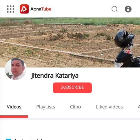
Jitendra Katariya
SUBSCRIBE
Videos
PlayLists
Clipo
Liked videos
A