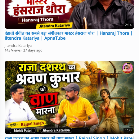
2:14
देहाती संगीत का सबसे बड़ा संगीतकार मास्टर हंसराज थोरा | Hansraj Thora |
Jitendra Katariya | ApnaTube
Jitendra Katariya
145 Views
·
27 days ago
1:38
राजा दशरथ का श्रवण कुमार को वाण मारना | Rajpal Singh | Mohit Patel