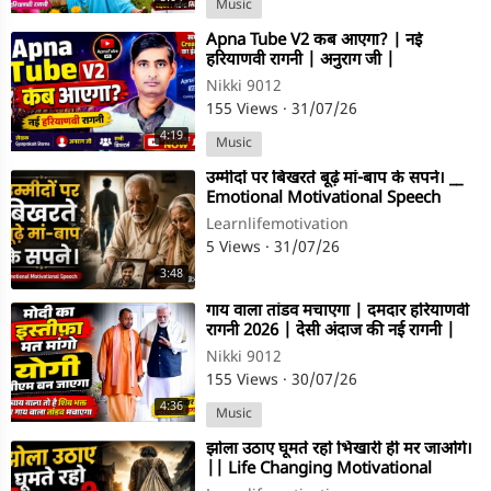
Music
⁣Apna Tube V2 कब आएगा? | नई
हरियाणवी रागनी | अनुराग जी |
Gyanprakash Sharma | Nikki 9012
Nikki 9012
155 Views
·
31/07/26
4:19
Music
⁣उम्मीदों पर बिखरते बूढ़े मां-बाप के सपने। __
Emotional Motivational Speech
_motivati(720P
Learnlifemotivation
5 Views
·
31/07/26
3:48
⁣गाय वाला तांडव मचाएगा | दमदार हरियाणवी
रागनी 2026 | देसी अंदाज की नई रागनी |
Modi Yogi Ragni | Nikki
Nikki 9012
155 Views
·
30/07/26
4:36
Music
⁣झोला उठाए घूमते रहो भिखारी ही मर जाओगे।
|| Life Changing Motivational
Speech