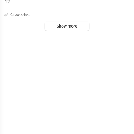
12
✅ Kewords:-
Show more
Nikki 9012
Ajay Thakur Speech
Ajay Thakur
BJP Leader Speech
BJP Ajay Thakur
Ajay Thakur Latest Speech
Aligarh BJP Leader
Political Speech Hindi
Hindi Speech
BJP Speech
UP Politics, Public Speech
Viral Speech
Jitendra Katariya
✅ Description:-
​भाजपा नेता अजय ठाकुर का दमदार और प्रभावशाली भाषण सुनिए। इस भाषण में उ