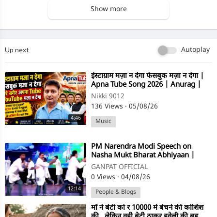
Show more
Up next
Autoplay
⁣इंस्टाग्राम मज़ा न देगा फेसबुक मज़ा न देगा |
Apna Tube Song 2026 | Anurag |
Ankit Jain | Nikki 9012
Nikki 9012
136 Views
·
05/08/26
4:46
Music
⁣PM Narendra Modi Speech on
Nasha Mukt Bharat Abhiyaan |
GANPAT OFFICIAL
0 Views
·
04/08/26
12:14
People & Blogs
⁣माँ ने बेटी को र 10000 में बेचने की कोशिश
की.. लेकिन वही बेटी ठाकुर हवेली की बहू