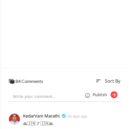
sort
84 Comments
Sort By
Publish
KedarVani Marathi
26 days ago
🙏🇮🇳🚩🇮🇳🙏