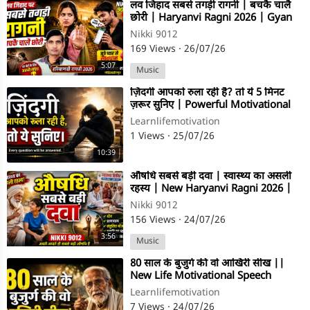
⁣लव जिहाद सबसे तगड़ी रागनी | बचकै चालै
छोरी | Haryanvi Ragni 2026 | Gyan
Prakash Sharma | Nikki 9012
Nikki 9012
169 Views
·
26/07/26
5:07
Music
⁣ज़िंदगी आपको रुला रही है? तो ये 5 मिनट
ज़रूर सुनिए | Powerful Motivational
Speech
Learnlifemotivation
1 Views
·
25/07/26
10:39
⁣औषधि सबसे बड़ी दवा | स्वास्थ्य का असली
रहस्य | New Haryanvi Ragni 2026 |
Harpal Katariya| Nikki 9012
Nikki 9012
156 Views
·
24/07/26
3:56
Music
⁣80 साल के बुजुर्ग की वो आखिरी सीख ||
New Life Motivational Speech
Learnlifemotivation
7 Views
·
24/07/26