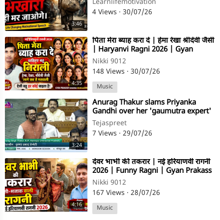
Learnlifemotivation
4 Views
·
30/07/26
3:46
⁣पिता मेरा ब्याह करा दे | हेमा रेखा श्रीदेवी जैसी
| Haryanvi Ragni 2026 | Gyan
Prakash | Nikki 9012
Nikki 9012
148 Views
·
30/07/26
4:35
Music
⁣Anurag Thakur slams Priyanka
Gandhi over her 'gaumutra expert'
remark
Tejaspreet
7 Views
·
29/07/26
3:24
⁣देवर भाभी की तकरार | नई हरियाणवी रागनी
2026 | Funny Ragni | Gyan Prakass
Sharma | Nikki 9012
Nikki 9012
167 Views
·
28/07/26
4:16
Music