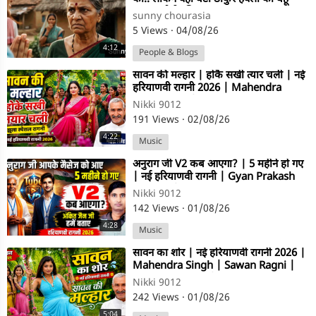
बनकर लौटी! िए
sunny chourasia
5 Views
·
04/08/26
4:12
People & Blogs
⁣सावन की मल्हार | होकै सखी त्यार चली | नई
हरियाणवी रागनी 2026 | Mahendra
Singh Guru | Nikki 9012
Nikki 9012
191 Views
·
02/08/26
4:22
Music
⁣अनुराग जी V2 कब आएगा? | 5 महीने हो गए
| नई हरियाणवी रागनी | Gyan Prakash
Sharma | Nikki 9012
Nikki 9012
142 Views
·
01/08/26
4:28
Music
⁣सावन का शोर | नई हरियाणवी रागनी 2026 |
Mahendra Singh | Sawan Ragni |
Haryanvi Ragni | Nikki 9012
Nikki 9012
242 Views
·
01/08/26
5:04