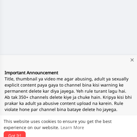
close
Important Announcement
Title, thumbnail ya video me agar abusing, adult ya sexually
explicit content paya gaya to channel bina kisi warning ke
permanent delete kar diya jayega. Yeh rule turant lagu hai.
Ab tak 350+ channels delete kiye ja chuke hain. Kripya kisi bhi
prakar ka adult ya abusive content upload na karein. Rule
violate hone par channel bina bataye delete ho jayega.
This website uses cookies to ensure you get the best
experience on our website.
Learn More
— Team ApnaTube
Got It!