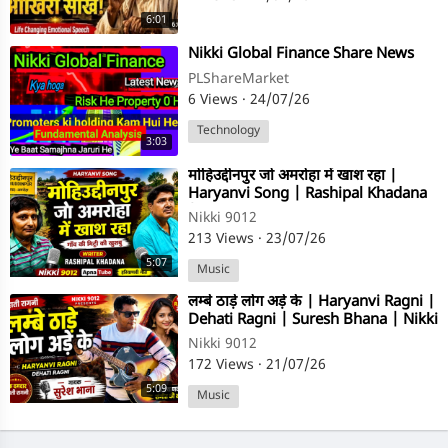
6:01
⁣Nikki Global Finance Share News
PLShareMarket
6 Views
·
24/07/26
Technology
3:03
⁣मोहिउद्दीनपुर जो अमरोहा में खाश रहा |
Haryanvi Song | Rashipal Khadana
| Nikki 9012
Nikki 9012
213 Views
·
23/07/26
5:07
Music
⁣लम्बे ठाड़े लोग अड़े के | Haryanvi Ragni |
Dehati Ragni | Suresh Bhana | Nikki
9012
Nikki 9012
172 Views
·
21/07/26
5:09
Music