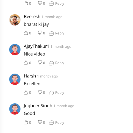
0
0
Reply
Beeresh
1 month ago
bharat ki jay
0
0
Reply
AjayThakur1
1 month ago
Nice video
0
0
Reply
Harsh
1 month ago
Excellent
0
0
Reply
Jugbeer Singh
1 month ago
Good
0
0
Reply