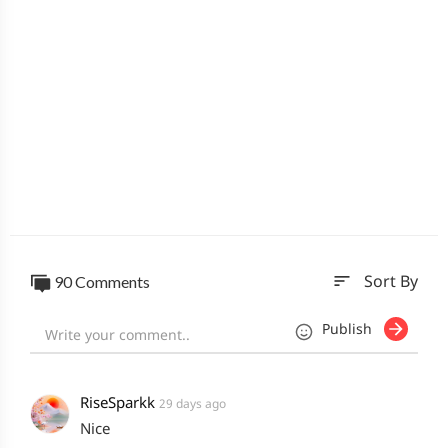
sort
90 Comments
Sort By
Publish
RiseSparkk
29 days ago
Nice