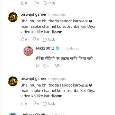
0
0
Reply
biswajit gamer
1 month ago
Bhai mujhe bhi thoda saboot karo🙏🙏❤️
main aapke channel ko subscribe Kar Diya
video ko like kar diya❤️
0
0
Reply
Nikki 9012
1 month ago
लेटेस्ट वीडियो पर लाइक कमेंट किया करो
0
0
biswajit gamer
1 month ago
Bhai mujhe bhi thoda saboot karo🙏🙏❤️
main aapke channel ko subscribe Kar Diya
video ko like kar diya❤️
0
0
Reply