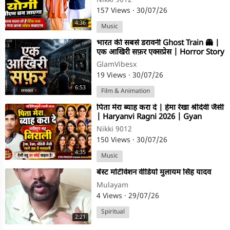
Nikki 9012
157 Views
·
30/07/26
4:36
Music
⁣भारत की सबसे डरावनी Ghost Train 👻 |
एक आखिरी सफ़र एक्सप्रेस | Horror Story
Episode -1
GlamVibesx
19 Views
·
30/07/26
6:53
Film & Animation
⁣पिता मेरा ब्याह करा दे | हेमा रेखा श्रीदेवी जैसी
| Haryanvi Ragni 2026 | Gyan
Prakash | Nikki 9012
Nikki 9012
150 Views
·
30/07/26
4:35
Music
⁣बेस्ट मोटीवेशन वीडियो मुलायम सिंह यादव
Mulayam
4 Views
·
29/07/26
Spiritual
2:21