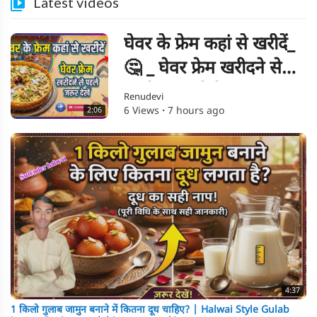
Latest videos
घेवर के फ्रेम कहां से खरीदें_
🤔 _ घेवर फ्रेम खरीदने से
पहले जरूर देखें!
Renudevi
6 Views
·
7 hours ago
2:06
#kitchentools
#ghevarframe
4:37
1 किलो गुलाब जामुन बनाने में कितना दूध चाहिए? | Halwai Style Gulab