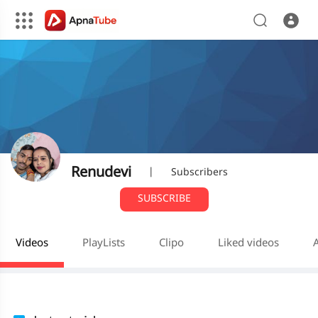
Renudevi
|
Subscribers
SUBSCRIBE
Videos
PlayLists
Clipo
Liked videos
A