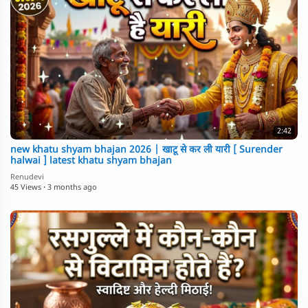
2:42
new khatu shyam bhajan 2026 | खाटू से कर ली यारी [ Surender
halwai ] latest khatu shyam bhajan
Renudevi
45 Views
·
3 months ago