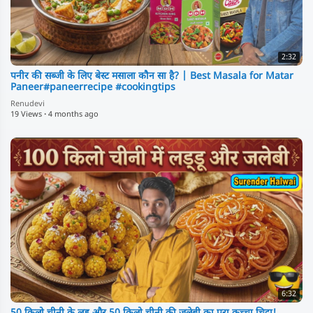
2:32
पनीर की सब्जी के लिए बेस्ट मसाला कौन सा है? | Best Masala for Matar
Paneer#paneerrecipe #cookingtips
Renudevi
19 Views
·
4 months ago
6:32