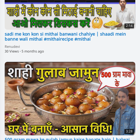
2:14
sadi me kon kon si mithai banwani chahiye | shaadi mein
banne wali mithai #mithairecipe​ #mithai
Renudevi
30 Views
·
5 months ago
3:28