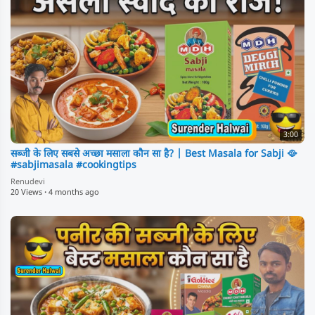
3:00
सब्जी के लिए सबसे अच्छा मसाला कौन सा है? | Best Masala for Sabji 🥘
#sabjimasala #cookingtips
Renudevi
20 Views
·
4 months ago