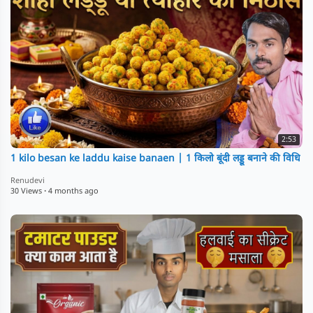
2:53
1 kilo besan ke laddu kaise banaen | 1 किलो बूंदी लड्डू बनाने की विधि
Renudevi
30 Views
·
4 months ago