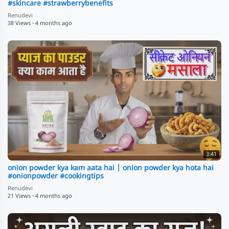
#skincare #strawberrybenefits
Renudevi
38 Views
·
4 months ago
3:41
onion powder kya kam aata hai | onion powder kya hota hai
#onionpowder #cookingtips
Renudevi
21 Views
·
4 months ago