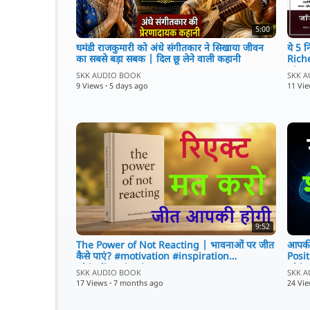
5:00
घमंडी राजकुमारी को अंधे संगीतकार ने सिखाया जीवन
ये 5 
का सबसे बड़ा सबक | दिल छू लेने वाली कहानी
Rich
#ins
SKK AUDIO BOOK
SKK 
9 Views
·
5 days ago
11 Vi
9:52
The Power of Not Reacting | भावनाओं पर जीत
आपकी 
कैसे पाएं? #motivation #inspiration
Posi
#hindimotivation
#hin
SKK AUDIO BOOK
SKK 
17 Views
·
7 months ago
24 Vi