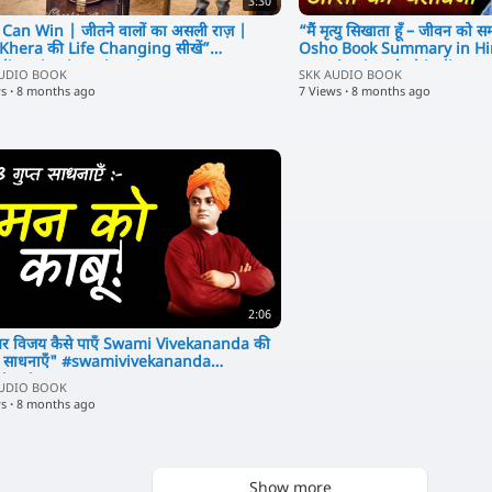
3:30
Story in Hindi,
Adventure Story,
Can Win | जीतने वालों का असली राज़ |
“मैं मृत्यु सिखाता हूँ – जीवन को 
Khera की Life Changing सीखें”
Osho Book Summary in Hi
War Story,
dimotivation #inspi
#motivational #hindimo
Kingdom Story,
AUDIO BOOK
SKK AUDIO BOOK
ws
·
8 months ago
7 Views
·
8 months ago
Royal Family,
Historical Fiction,
Fantasy Story,
Indian Warrior,
Epic War,
Battle Scene,
AI Cinema,
AI Generated Movie,
Photorealistic AI,
Live Action AI,
Cinematic Story,
2:06
YouTube AI Movie,
य कैसे पाएँ Swami Vivekananda की
AI Short Film,
प्त साधनाएँ" #swamivivekananda
ivation
Medieval Fantasy,
AUDIO BOOK
Indian Fantasy,
ws
·
8 months ago
Royal Drama,
Action Movie Hindi,
Trending AI Movie,
Show more