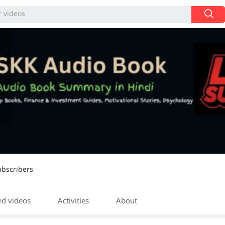
ubscribers
ed videos
Activities
About