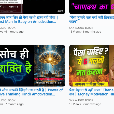
🔥 शानदार युद्ध
⚔ तलवारबाज़ी
👑 राजाओं की राजनीति
3:39
🎬 Hollywood Style AI Cinematic Visuals
नियम जान लिए तो पैसा कभी खत्म नहीं होगा |
“पैसा तुम्हारे पास क्यों नहीं टिक
❤ भावनात्मक कहानी
est Man in Babylon #motivation
रहस्य”
piration
🎥 Ultra Realistic AI Movie
AUDIO BOOK
SKK AUDIO BOOK
ews
·
6 months ago
15 Views
·
6 months ago
अगर वीडियो पसंद आए तो Like 👍 करें, Comment 💬 करें और Cha
#CinematicAI
#aimovie
#hindistory
#aryaveer
#epicbattle
#aimovie
#hindistory
#epicbattle
#aryaveer
#Rudraveer
#Kalakesh
3:11
#IndianKingdom
सोच आपकी ज़िंदगी तय करती है | Power of
पैसा मेहनत से नहीं आता! Chana
#FantasyMovie
tive Thinking Hindi #motivation
सच | Money Motivation Hi
#MedievalWar
dimotivation
#chanakya
AUDIO BOOK
SKK AUDIO BOOK
#AIFilm
ews
·
7 months ago
19 Views
·
7 months ago
#Cinematic
#HollywoodStyle