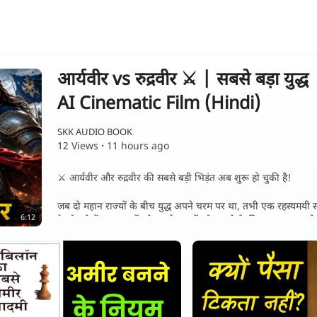
आर्यवीर vs रुद्रवीर ⚔️ | सबसे बड़ा 
AI Cinematic Film (Hindi)
SKK AUDIO BOOK
12 Views
·
11 hours ago
⁣⚔ आर्यवीर और रुद्रवीर की सबसे बड़ी भिड़ंत अब शुरू हो चुकी है!
जब दो महान राज्यों के बीच युद्ध अपने चरम पर था, तभी एक रहस्यमयी
6:12
है और दोनों राजकुमारों को अपने राज्यों को बचाने के लिए साथ लड़ना हो
क्या आर्यवीर और रुद्रवीर मिलकर कालकेश को हरा पाएंगे?
क्या राजकुमारी मृणालिनी सुरक्षित रहेगी?
क्या सूर्यगढ़ और रुद्रगढ़ में शांति स्थापित होगी?
इस Cinematic AI Movie में देखें—