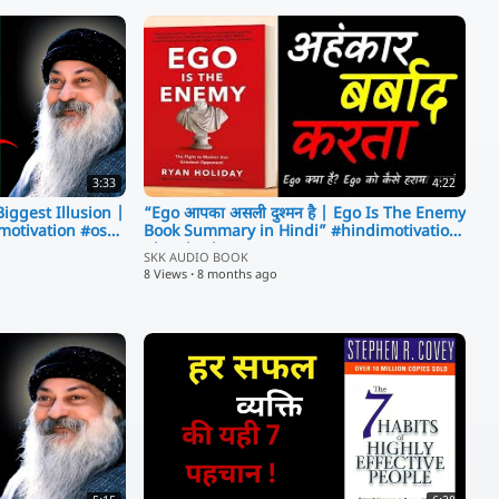
3:33
4:22
Biggest Illusion |
“Ego आपका असली दुश्मन है | Ego Is The Enemy
motivation #osho
Book Summary in Hindi” #hindimotivation
#inspiration
SKK AUDIO BOOK
8 Views
·
8 months ago