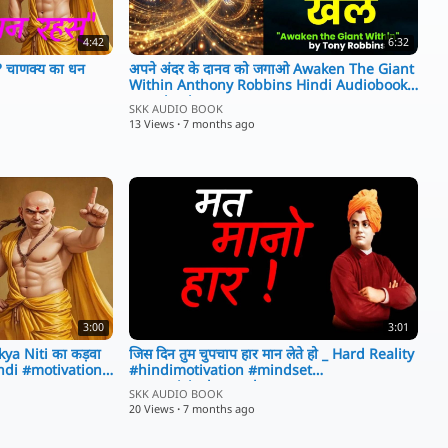
4:42
6:32
ता? चाणक्य का धन
अपने अंदर के दानव को जगाओ Awaken The Giant
Within Anthony Robbins Hindi Audiobook
#motivation
SKK AUDIO BOOK
13 Views
·
7 months ago
nnel को Subscribe 🔔 करना न भूलें।
3:00
3:01
kya Niti का कड़वा
जिस दिन तुम चुपचाप हार मान लेते हो _ Hard Reality
ndi #motivation
#hindimotivation #mindset
#swamivivekananda
SKK AUDIO BOOK
20 Views
·
7 months ago