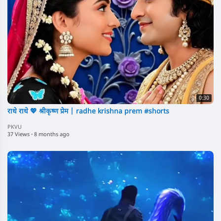
0:30
राधे राधे 💖 श्रीकृष्ण प्रेम | radhe krishna prem #shorts
PKVU
37 Views
·
8 months ago