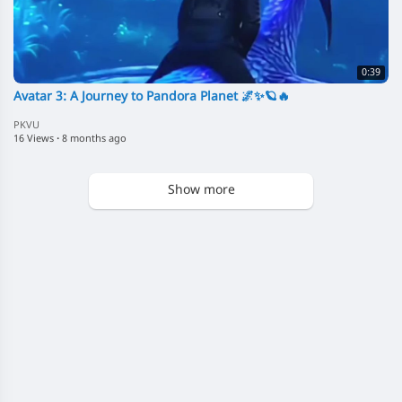
0:39
Avatar 3: A Journey to Pandora Planet 🌌✨🪐🔥
PKVU
16 Views
·
8 months ago
Show more