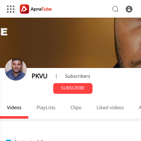
PKVU
|
Subscribers
SUBSCRIBE
Videos
PlayLists
Clipo
Liked videos
A