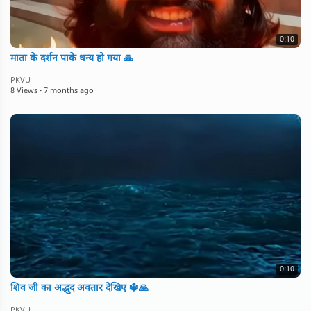
0:10
माता के दर्शन पाके धन्य हो गया 🙏
PKVU
8 Views
·
7 months ago
0:10
शिव जी का अद्भुद अवतार देखिए 🔱🙏
PKVU