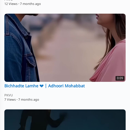
12 Views
·
7 months ago
0:09
Bichhadte Lamhe 💔 | Adhoori Mohabbat
PKVU
7 Views
·
7 months ago