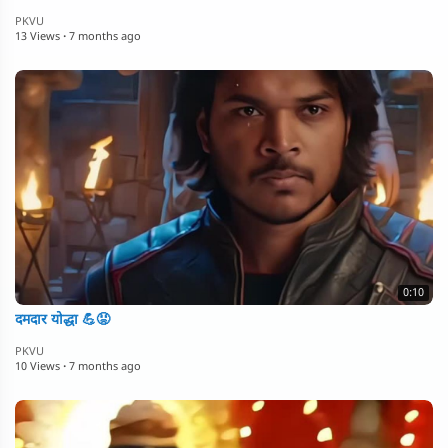
PKVU
13 Views
·
7 months ago
0:10
दमदार योद्धा 💪😡
PKVU
10 Views
·
7 months ago