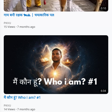
0:10
गाय बनी रक्षक 🐄🙏 | चमत्कारिक पल
PKVU
15 Views
·
7 months ago
6:04
मैं कौन हूं? Who i am? #1
PKVU
14 Views
·
7 months ago