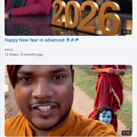
0:16
Happy New Year in advanced 🥂🎉🎆
PKVU
12 Views
·
8 months ago
0:10