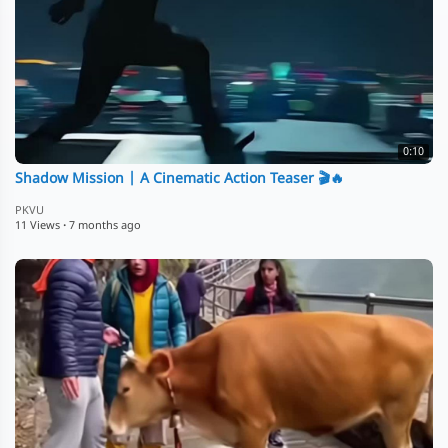
0:10
Shadow Mission | A Cinematic Action Teaser 🎬🔥
PKVU
11 Views
·
7 months ago