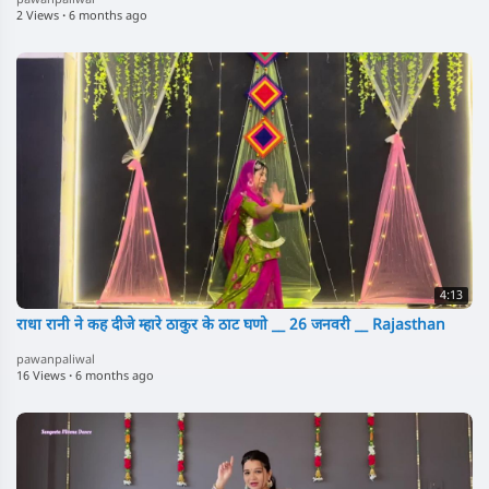
pawanpaliwal
2 Views
·
6 months ago
4:13
राधा रानी ने कह दीजे म्हारे ठाकुर के ठाट घणो __ 26 जनवरी __ Rajasthan
pawanpaliwal
16 Views
·
6 months ago