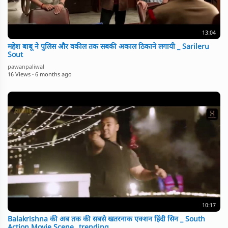
13:04
महेश बाबू ने पुलिस और वकील तक सबकी अकाल ठिकाने लगायी _ Sarileru
Sout
pawanpaliwal
16 Views
·
6 months ago
10:17
Balakrishna की अब तक की सबसे खतरनाक एक्शन हिंदी सिन _ South
Action Movie Scene _trending