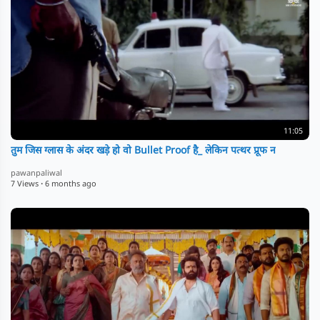
11:05
तुम जिस ग्लास के अंदर खड़े हो वो Bullet Proof है_ लेकिन पत्थर प्रूफ न
pawanpaliwal
7 Views
·
6 months ago