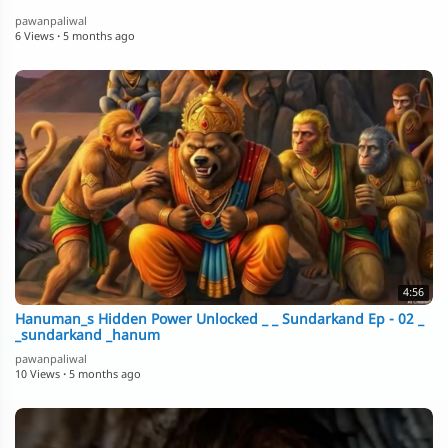
pawanpaliwal
6 Views
·
5 months ago
4:56
Hanuman_s Hidden Power Unlocked _ _ Sundarkand Ep - 02 _
_sundarkand _hanum
pawanpaliwal
10 Views
·
5 months ago