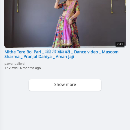
2:41
Mithe Tere Bol Pari _ मीठे तेरे बोल परी _ Dance video _ Masoom
Sharma _ Pranjal Dahiya _ Aman Jaji
pawanpaliwal
17 Views
·
6 months ago
Show more