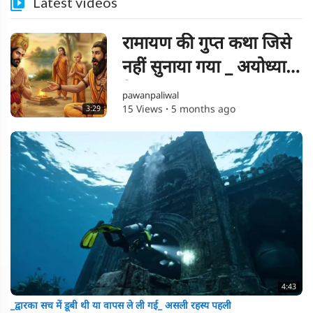
Latest videos
रामायण की गुप्त कथा जिसे
नहीं सुनाया गया _ अयोध्या
के राजा
pawanpaliwal
15 Views
·
5 months ago
3:29
4:43
_द्वारका सच में डूबी थी या वापस ले ली गई_ असली रहस्य पहली