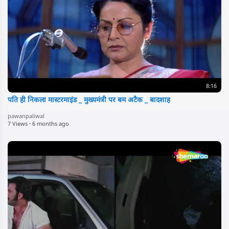
8:16
पति ही निकला मास्टरमाइंड _ मुख्यमंत्री पर बम अटैक _ बादशाह
pawanpaliwal
7 Views
·
6 months ago