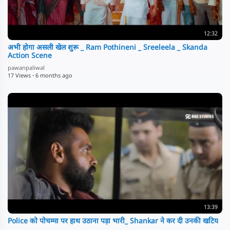
12:32
अभी होगा असली खेल शुरू _ Ram Pothineni _ Sreeleela _ Skanda
Action Scene
pawanpaliwal
17 Views
·
6 months ago
13:39
Police को पोचम्मा पर हाथ उठाना पड़ा भारी_ Shankar ने कर दी उनकी खटिय