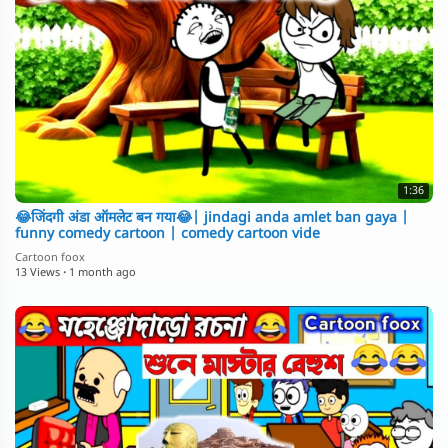
1:36
😂जिंदगी अंडा ऑमलेट बन गया😂| jindagi anda amlet ban gaya |
funny comedy cartoon | comedy cartoon vide
Cartoon foox
13 Views
·
1 month ago