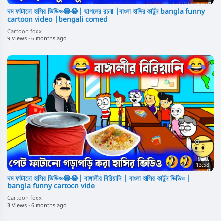
দম ফাটানো হাসির ভিডিও😂😂| ছাগলের রচনা |বাংলা হাসির কার্টুন bangla funny
cartoon video |bengali comed
Cartoon foox
9 Views
·
6 months ago
13:58
দম ফাটানো হাসির ভিডিও😂😂| বাঙ্গালীর বিরিয়ানি | বাংলা হাসির কার্টুন ভিডিও |
bangla funny cartoon vide
Cartoon foox
3 Views
·
6 months ago