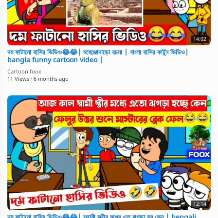
14:02
দম ফাটানো হাসির ভিডিও😂😂| মহেঞ্জোদাড়ো রচনা | বাংলা হাসির কার্টুন ভিডিও|
bangla funny cartoon video |
Cartoon foox
11 Views
·
6 months ago
12:14
দম ফাটানো হাসির ভিডিও😂😂| স্বামী স্ত্রীর মধ্যে এত ঝগড়া হয় কেন | bengali