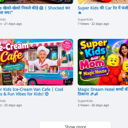
2:23
खेलते-खेलते निकले कीड़े 😱 | Shocked कर
Super Kids की Car रेत में फंसी
वाला सच!"
🔥
Kids
SuperKids
ws
·
21 days ago
7 Views
·
22 days ago
3:11
 Kids Ice-Cream Van Cafe | Cool
Magic Dream Hotel बच्चों की मस्ती का सबसे प्यारा
s & Fun Vibes for Kids! 😍
ठिकाना 🎉👶
Kids
SuperKids
ws
·
25 days ago
3 Views
·
26 days ago
Show more