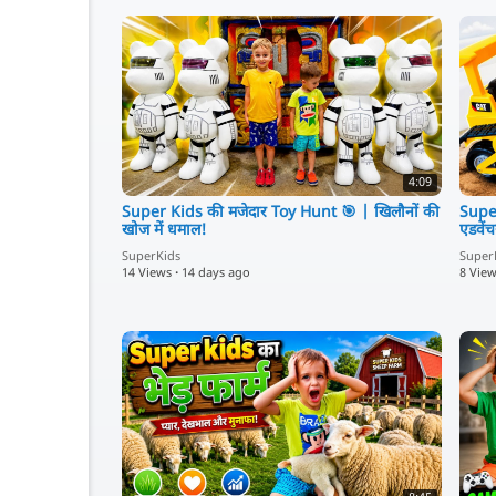
4:09
Super Kids की मजेदार Toy Hunt 🎯 | खिलौनों की
Super
खोज में धमाल!
एडवें
SuperKids
Super
14 Views
·
14 days ago
8 Vie