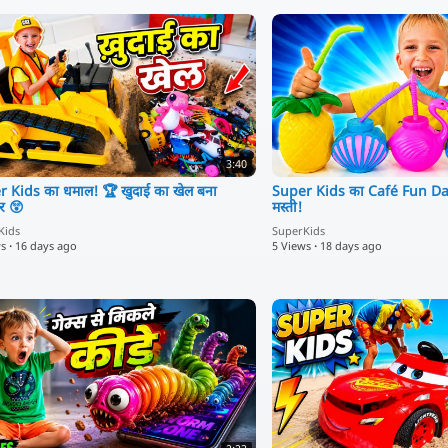
3:40
 Kids का धमाल! 🏆 खुदाई का खेल बना
Super Kids का Café Fun Day 
चर 😲
मस्ती!
Kids
SuperKids
ws
·
16 days ago
5 Views
·
18 days ago