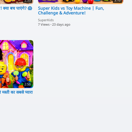
2:55
3:10
! क्या बच पाएंगे? 😱
Super Kids vs Toy Machine | Fun,
Challenge & Adventure!
SuperKids
7 Views
·
23 days ago
2:50