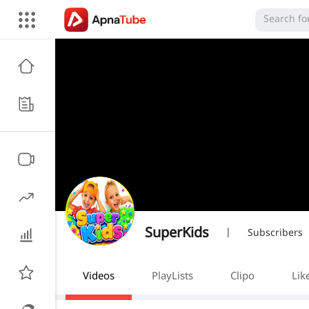
SuperKids
|
Subscribers
Videos
PlayLists
Clipo
Lik