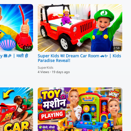
3:53
2:58
🍔🎉 | मस्ती ही
Super Kids का Dream Car Room 🚗✨ | Kids
Paradise Reveal!
SuperKids
4 Views
·
19 days ago