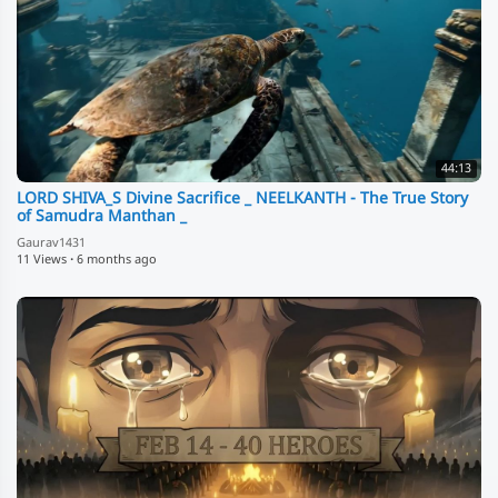
44:13
LORD SHIVA_S Divine Sacrifice _ NEELKANTH - The True Story
of Samudra Manthan _
Gaurav1431
11 Views
·
6 months ago