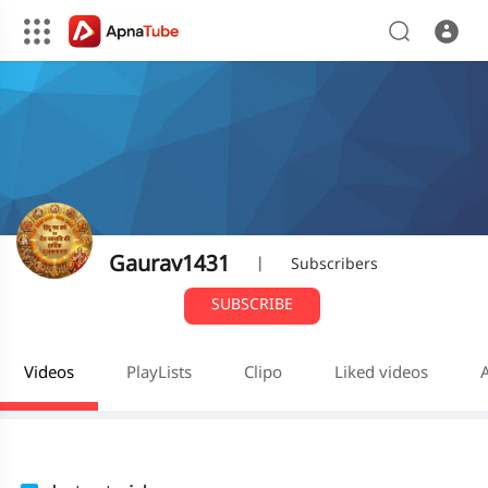
Gaurav1431
|
Subscribers
SUBSCRIBE
Videos
PlayLists
Clipo
Liked videos
A