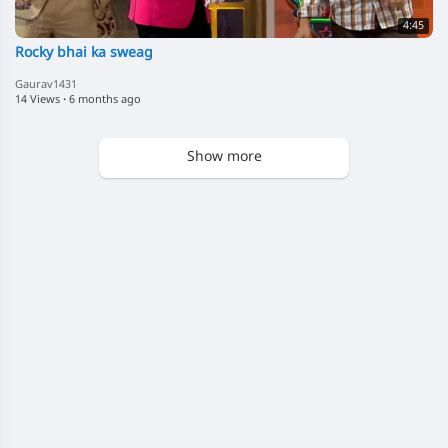
4:45
Rocky bhai ka sweag
Gaurav1431
14 Views
·
6 months ago
Show more