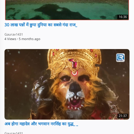
16:36
30 लाख पन्नों में छुपा दुनिया का सबसे गंदा राज_
Gaurav1431
4 Views
·
5 months ago
21:37
अब होगा महादेव और भगवान नरसिंह का युद्ध_ _
Gaurav1431