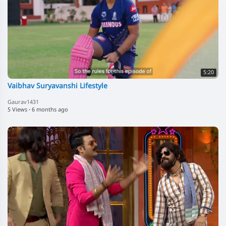
5:20
Vaibhav Suryavanshi Lifestyle
Gaurav1431
5 Views
·
6 months ago