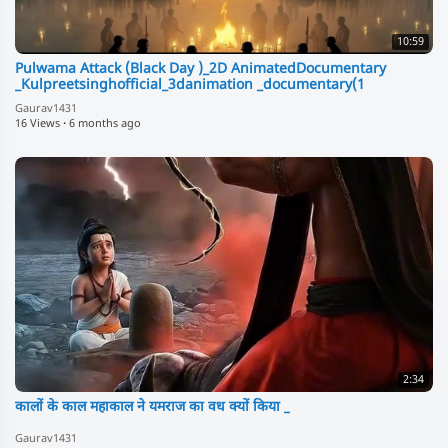
10:59
Pulwama Attack (Black Day )_2D AnimatedDocumentary
_Kulpreetsinghofficial_3danimation _documentary(1
Gaurav1431
16 Views
·
6 months ago
2:34
कालों के काल महाकाल ने यमराज का वध क्यों किया _
Gaurav1431