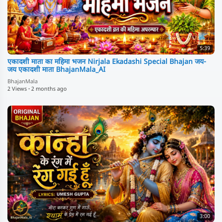
5:39
⁣एकादशी माता का महिमा भजन Nirjala Ekadashi Special Bhajan जय-
जय एकादशी माता BhajanMala_AI
BhajanMala
2 Views
·
2 months ago
3:00