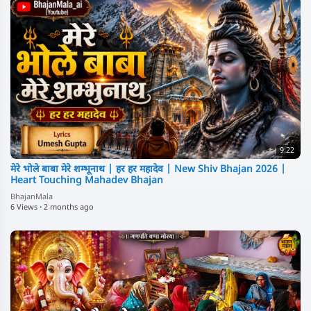
9:22
मेरे भोले बाबा मेरे शम्भूनाथ | हर हर महादेव | New Shiv Bhajan 2026 |
Heart Touching Mahadev Bhajan
BhajanMala
6 Views
·
2 months ago