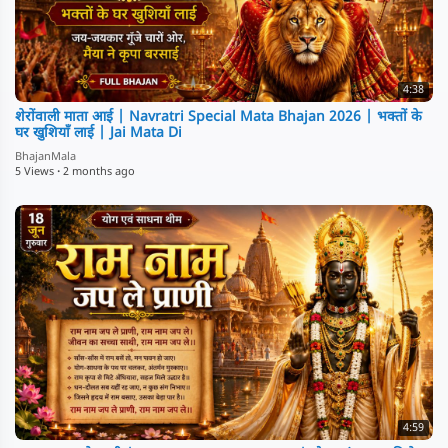
4:38
⁣शेरोंवाली माता आई | Navratri Special Mata Bhajan 2026 | भक्तों के
घर खुशियाँ लाई | Jai Mata Di
BhajanMala
5 Views
·
2 months ago
4:59