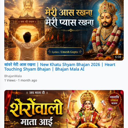
6:08
⁣सांवरे मेरी आस रखना | New Khatu Shyam Bhajan 2026 | Heart
Touching Shyam Bhajan | Bhajan Mala AI
BhajanMala
1 Views
·
1 month ago