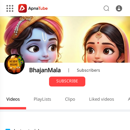
BhajanMala
|
Subscribers
SUBSCRIBE
Videos
PlayLists
Clipo
Liked videos
A