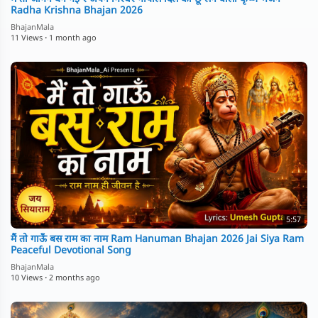
Radha Krishna Bhajan 2026
BhajanMala
11 Views
·
1 month ago
5:57
⁣मैं तो गाऊँ बस राम का नाम Ram Hanuman Bhajan 2026 Jai Siya Ram
Peaceful Devotional Song
BhajanMala
10 Views
·
2 months ago