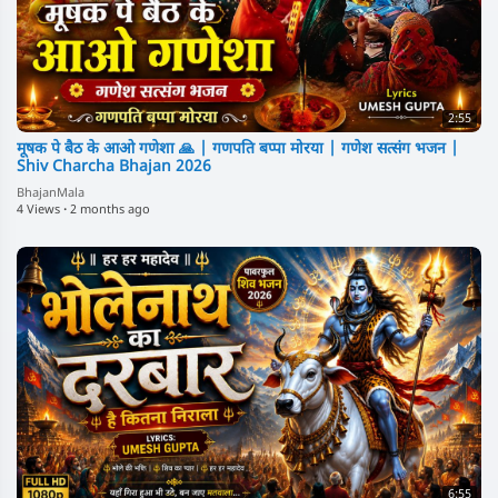
2:55
⁣मूषक पे बैठ के आओ गणेशा 🙏 | गणपति बप्पा मोरया | गणेश सत्संग भजन |
Shiv Charcha Bhajan 2026
BhajanMala
4 Views
·
2 months ago
6:55