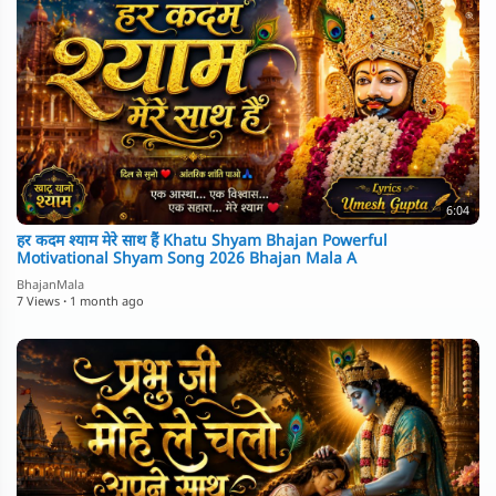
6:04
⁣हर कदम श्याम मेरे साथ हैं Khatu Shyam Bhajan Powerful
Motivational Shyam Song 2026 Bhajan Mala A
BhajanMala
7 Views
·
1 month ago