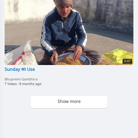
0:47
Sunday का Use
Bhupremi Gambhira
7 Views
·
8 months ago
Show more