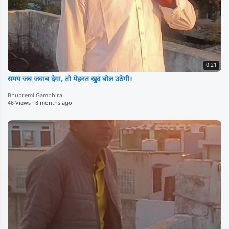
0:21
समय जब जवाब देगा, तो मेहनत खुद बोल उठेगी।
Bhupremi Gambhira
46 Views
·
8 months ago