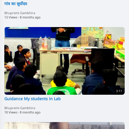
गांव का सूर्योदय
Bhupremi Gambhira
13 Views
·
8 months ago
3:11
Guidance My students in Lab
Bhupremi Gambhira
10 Views
·
8 months ago