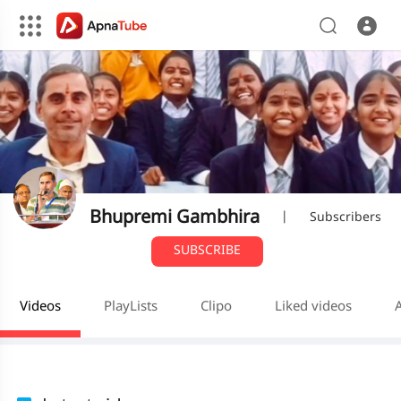
Bhupremi Gambhira
|
Subscribers
SUBSCRIBE
Videos
PlayLists
Clipo
Liked videos
A