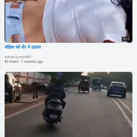
0:15
महिला को शेर ने उठाया
Ashok kumar067
83 Views
·
7 months ago