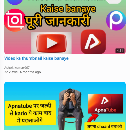
4:11
Video ka thumbnail kaise banaye
Ashok kumar067
22 Views
·
6 months ago