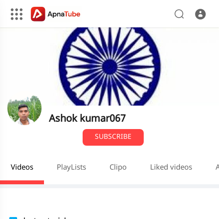
Ashok kumar067
SUBSCRIBE
Videos
PlayLists
Clipo
Liked videos
A